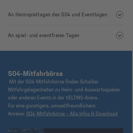
An Heimspieltagen des S04 und Eventtagen
An spiel- und eventfreien Tagen
S04-Mitfahrbör
se
Mit
der S04-Mitfahrbörse
finden Schalker
Mitfahrgelegenheiten
zu Heim- und Auswärtsspielen
oder anderen Events in der VELTINS-Aren
a.
Für eine
günstiger
e
,
u
mwe
ltfreundlicher
e
Anreise
:
S04-Mitfahrbörse – Alle Infos & Download