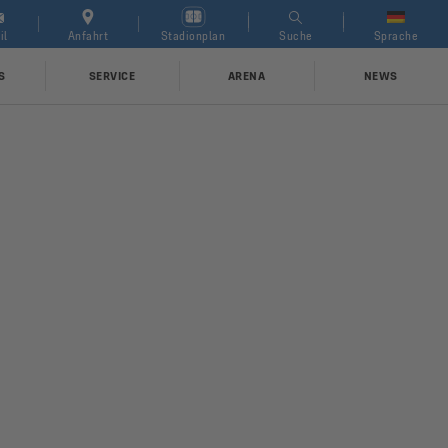
arch for:
il
Anfahrt
Stadionplan
Suche
Sprache
S
SERVICE
ARENA
NEWS