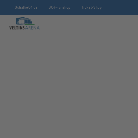
Schalke04.de
S04-Fanshop
Ticket-Shop
VELTINS-Arena
Kasino
JETZT ANFRAGEN