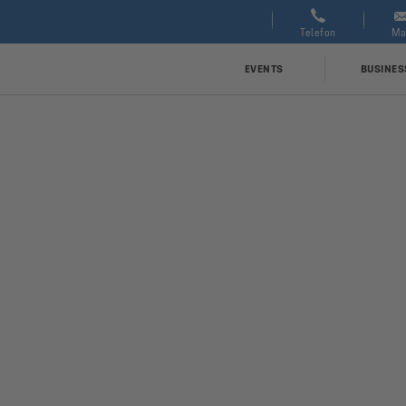
0209 | 97751877
service@schalke04.de
Se
Telefon
Ma
EVENTS
BUSINES