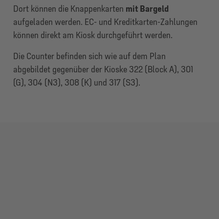
Dort können die Knappenkarten
mit Bargeld
aufgeladen werden. EC- und Kreditkarten-Zahlungen
können direkt am Kiosk durchgeführt werden.
Die Counter befinden sich wie auf dem Plan
abgebildet gegenüber der Kioske 322 (Block A), 301
(G), 304 (N3), 308 (K) und 317 (S3).
Vorteile der Knappenkarte
Über die offizielle
Schalke 04 App für iOS
– und
Android-Geräte
können Fans die Knappenkarte
bereits im Vorfeld des Stadionbesuches online
aufladen.