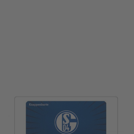
werden Wartezeiten an den PayCountern vermieden.
Da der FC Schalke 04 nachhaltig und ohne
Druckerzeugnisse arbeiten möchte, wird der
Verkaufsbeleg zukünftig digital verfügbar gemacht.
Dieser kann nach Bezahlung des Einkaufs am Kiosk
vom Kundendisplay der Kasse via Smartphone
abgescannt und nach Download gespeichert werden.