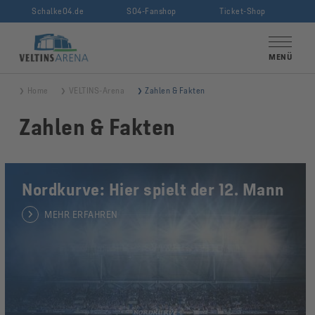
Schalke04.de
S04-Fanshop
Ticket-Shop
VELTINS-Arena
MENÜ
Home
VELTINS-Arena
Zahlen & Fakten
Zahlen & Fakten
Nordkurve: Hier spielt der 12. Mann
Nordkurve:
Hier
MEHR ERFAHREN
spielt
der
12.
Mann