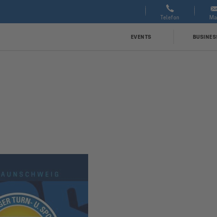
0209 | 97751877
service@schalke04.de
Se
Telefon
Ma
EVENTS
BUSINES