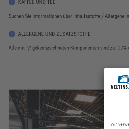
KAFFEE UND TEE
Suchen Sie Informationen über Inhaltsstoffe / Allergene i
ALLERGENE UND ZUSATZSTOFFE
Alle mit
gekennzeichneten Komponenten sind zu 100% v