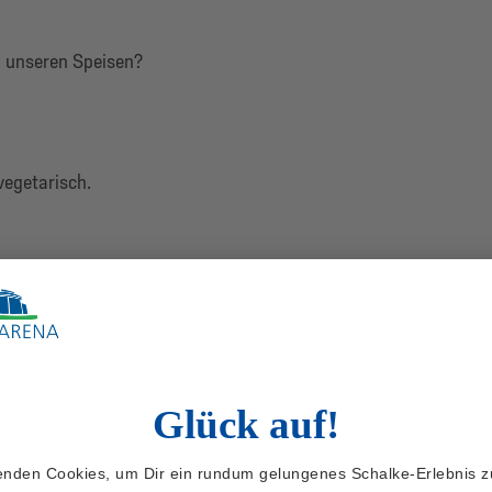
n unseren Speisen?
egetarisch.