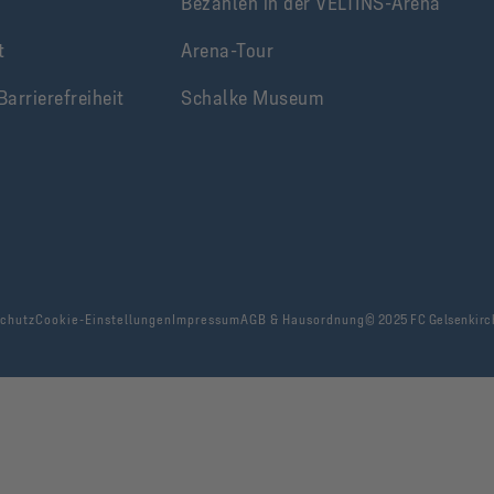
Bezahlen in der VELTINS-Arena
t
Arena-Tour
Barrierefreiheit
Schalke Museum
chutz
Cookie-Einstellungen
Impressum
AGB & Hausordnung
© 2025 FC Gelsenkirc