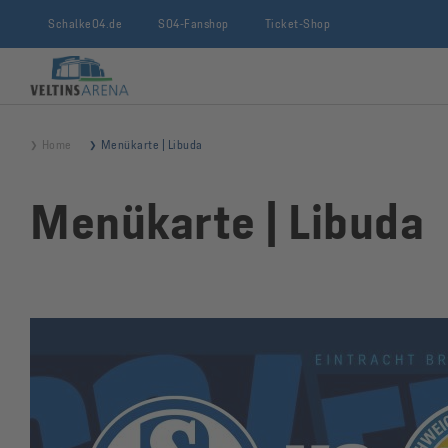
Schalke04.de
S04-Fanshop
Ticket-Shop
VELTINS-Arena
Home
Menükarte | Libuda
Menükarte | Libuda