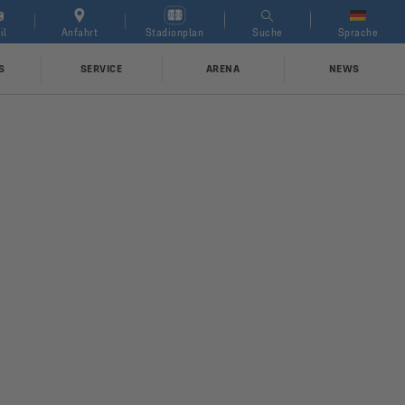
arch for:
il
Anfahrt
Stadionplan
Suche
Sprache
S
SERVICE
ARENA
NEWS