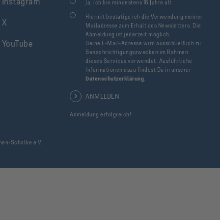
Instagram
Ja, ich bin mindestens 16 Jahre alt
Hiermit bestätige ich die Verwendung meiner
X
Mailadresse zum Erhalt des Newsletters. Die
Abmeldung ist jederzeit möglich.
YouTube
Deine E-Mail-Adresse wird ausschließlich zu
Benachrichtigungszwecken im Rahmen
dieses Services verwendet. Ausführliche
Informationen dazu findest Du in unserer
Datenschutzerklärung
.
ANMELDEN
Anmeldung erfolgreich!
hen-Schalke e.V.